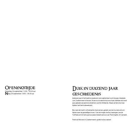
Openingstijde
Duik in duizend jaar
Zaterdag 26 september: 12:00 - 18:00 uur
n
geschiedenis
Zondag 29 september: 13:00 - 18:00 uur
Iedereen jaar in het laatste weekend van september komt de geschiedenis
van Zoetermeer tot leven. Waar nu moderne huizen staan, leefden duizend
jaar geleden de eerste kolonisten van De Wildernis. Maak de historie mee
tijdens het festivalweekend.
Bezoek de markt vol fantastische kramen, geniet van de muziek en kom
kijken naar de geweldige shows. Van de magische bezweringen van de
Turfheksen tot het spectaculaire riddertoernooi van The Knights of Camelot.
Festival Historisch Zoetermeer is gratis te bezoeken!